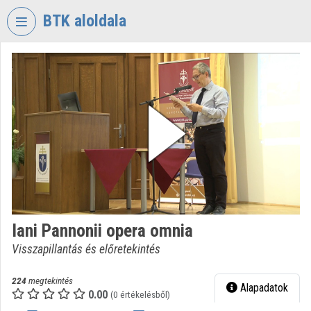
Fejléc kihagyása
Menü kihagyása
Tartalom kihagyása
BTK aloldala
VIDEO
TORIUM
BÖLCSÉSZETTUDOMÁNYI
KUTATÓKÖZPONT
Intézményi kezdőlap
Bejelentkezés
Intézményi felfedezés
Iani Pannonii opera omnia
Kategóriák
Visszapillantás és előretekintés
Intézményi listák
224
megtekintés
Alapadatok
Intézmények
0.00
(0 értékelésből)