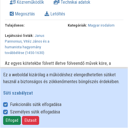
Közreműködők
Technikai adatok
Közreműködők
Megosztás
Letöltés
Tulajdonos:
Kategóriák:
Magyar irodalom
Lejátszási listák:
Janus
Pannonius, Vitéz János és a
humanista hagyomány
továbbélése (1450-1630)
Az egyes kötetekbe fölvett illetve fölveendő művek köre, a
csoportosítás szempontjai. Kronológiai kérdések. Kétes illetve
Ez a weboldal kizárólag a működéshez elengedhetetlen sütiket
vitatott hitelességű írások. A görögből készült fordítások (4.
használ a biztonságos és zökkenőmentes böngészés érdekében.
kötet) sorrendje, a kétnyelvű kiadás szerkezete. A levélcorpusok
egymáshoz való viszonya, Mátyás király, Vitéz János és/vagy
Süti szabályzat
Janus Pannonius szerzősége. A eredeti prózai műveket
Funkcionális sütik elfogadása
tartalmazó 5. kötet ,,fejezetei'': szónoklatok, levelek és oklevelek,
mások nevében született levelek, függelék (Janushoz szóló
Személyes sütik elfogadása
írások); testimoniumok. Mutatók. A főszöveg megállapításának
Elfogad
Elutasít
elvei; kézirati (illetve nyomtatott) hagyomány és konjektúra. A