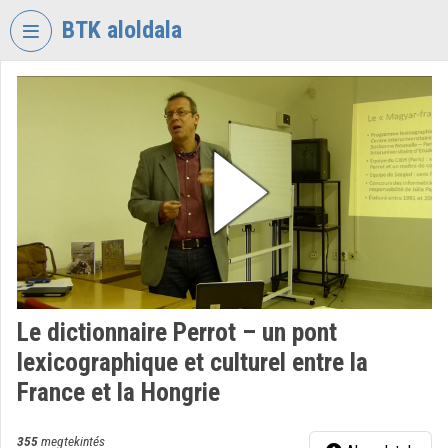
Fejléc kihagyása
Menü kihagyása
Tartalom kihagyása
BTK aloldala
VIDEO
TORIUM
BÖLCSÉSZETTUDOMÁNYI
KUTATÓKÖZPONT
Intézményi kezdőlap
Bejelentkezés
Intézményi felfedezés
Le dictionnaire Perrot – un pont
Kategóriák
lexicographique et culturel entre la
Intézményi listák
France et la Hongrie
Intézmények
355
megtekintés