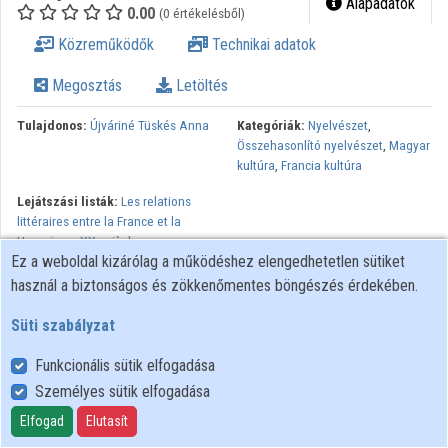
Alapadatok
0.00
(0 értékelésből)
Közreműködők
Közreműködők
Technikai adatok
Megosztás
Letöltés
Tulajdonos:
Újváriné Tüskés Anna
Kategóriák:
Nyelvészet
,
Összehasonlító nyelvészet
,
Magyar
kultúra
,
Francia kultúra
Lejátszási listák:
Les relations
littéraires entre la France et la
Hongrie au XXe siècle
Ez a weboldal kizárólag a működéshez elengedhetetlen sütiket
Minden jog fenntartva.
használ a biztonságos és zökkenőmentes böngészés érdekében.
Süti szabályzat
Funkcionális sütik elfogadása
Személyes sütik elfogadása
Felhasználói szabályzat
Adatkezelési tájékoztató
Elfogad
Elutasít
Süti szabályzat