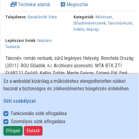
Technikai adatok
Megosztás
Közreműködők
Tulajdonos:
Barabási-M. Erika
Kategóriák:
Művészet
,
Előadóművészetek
,
Táncművészet
,
Folklór
,
Néprajz
Lejátszási listák:
Néptánc
Tudástár
Táncnév: román verbunk; sűrű legényes Helység: Bonchida Ország
(2011): ROU Előadók: n.i. Archívumi azonosító: MTA BTK ZTI
Ft.682.11 Gyűjtő: Kallós Zoltán; Martin György; Sztanó Pál; Emil
Petruţiu; Adrian Vicol A gyűjtés időpontja: 1969.05.31.
Ez a weboldal kizárólag a működéshez elengedhetetlen sütiket
használ a biztonságos és zökkenőmentes böngészés érdekében.
Süti szabályzat
Funkcionális sütik elfogadása
Személyes sütik elfogadása
Felhasználói szabályzat
Adatkezelési tájékoztató
Elfogad
Elutasít
Süti szabályzat