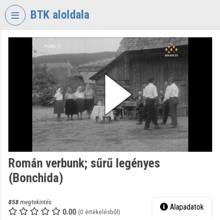
Fejléc kihagyása
Menü kihagyása
Tartalom kihagyása
BTK aloldala
VIDEO
TORIUM
BÖLCSÉSZETTUDOMÁNYI
KUTATÓKÖZPONT
Intézményi kezdőlap
Bejelentkezés
Intézményi felfedezés
Román verbunk; sűrű legényes
Kategóriák
(Bonchida)
Intézményi listák
858
megtekintés
Alapadatok
Intézmények
0.00
(0 értékelésből)