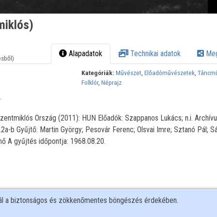
miklós)
Alapadatok
Technikai adatok
Meg
ésből)
Kategóriák:
Művészet
,
Előadóművészetek
,
Táncm
Folklór
,
Néprajz
r
zentmiklós Ország (2011): HUN Előadók: Szappanos Lukács; n.i. Archív
a-b Gyűjtő: Martin György; Pesovár Ferenc; Olsvai Imre; Sztanó Pál; Sá
nő A gyűjtés időpontja: 1968.08.20.
nál a biztonságos és zökkenőmentes böngészés érdekében.