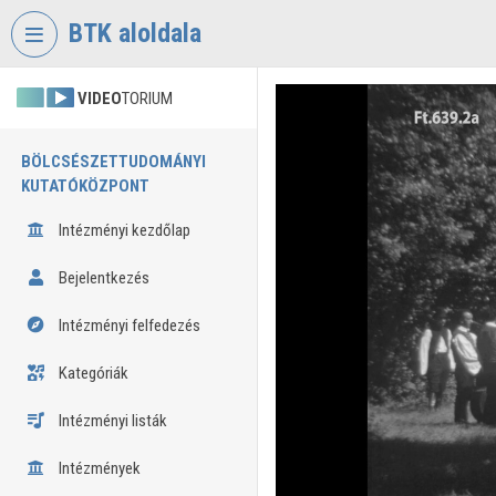
Fejléc kihagyása
Menü kihagyása
Tartalom kihagyása
BTK aloldala
VIDEO
TORIUM
BÖLCSÉSZETTUDOMÁNYI
KUTATÓKÖZPONT
Intézményi kezdőlap
Bejelentkezés
Intézményi felfedezés
Kategóriák
Intézményi listák
Intézmények