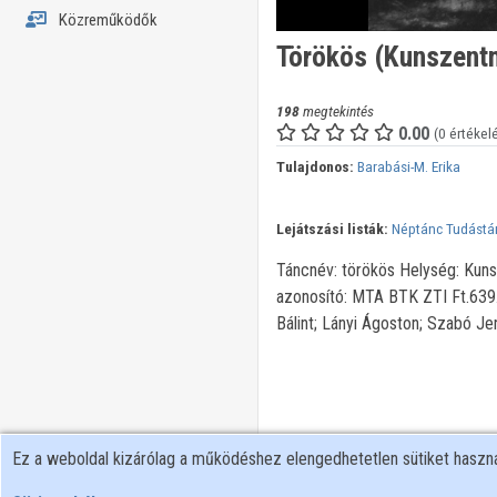
Közreműködők
Törökös (Kunszent
198
megtekintés
0.00
(0 értékel
Tulajdonos:
Barabási-M. Erika
Lejátszási listák:
Néptánc Tudástá
Táncnév: törökös Helység: Kuns
azonosító: MTA BTK ZTI Ft.639.2
Bálint; Lányi Ágoston; Szabó Je
Ez a weboldal kizárólag a működéshez elengedhetetlen sütiket hasz