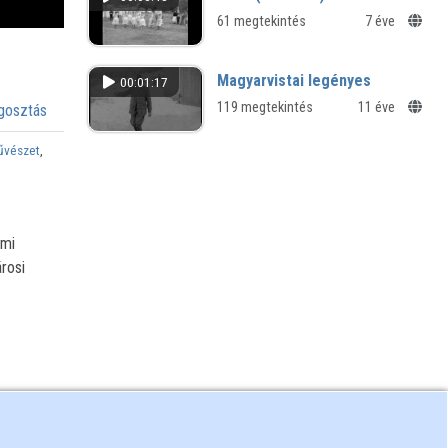
61 megtekintés
7 éve
Magyarvistai legényes
00:01:17
119 megtekintés
11 éve
osztás
űvészet
,
umi
rosi