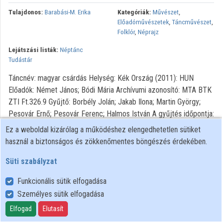
Közreműködők
Tulajdonos:
Barabási-M. Erika
Kategóriák:
Művészet
,
Előadóművészetek
,
Táncművészet
,
Folklór
,
Néprajz
Lejátszási listák:
Néptánc
Tudástár
Táncnév: magyar csárdás Helység: Kék Ország (2011): HUN
Előadók: Német János; Bódi Mária Archívumi azonosító: MTA BTK
ZTI Ft.326.9 Gyűjtő: Borbély Jolán; Jakab Ilona; Martin György;
Pesovár Ernő; Pesovár Ferenc; Halmos István A gyűjtés időpontja:
1957.04.26.
Ez a weboldal kizárólag a működéshez elengedhetetlen sütiket
használ a biztonságos és zökkenőmentes böngészés érdekében.
Süti szabályzat
Funkcionális sütik elfogadása
Személyes sütik elfogadása
Felhasználói szabályzat
Adatkezelési tájékoztató
Elfogad
Elutasít
Süti szabályzat