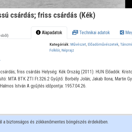
sú csárdás; friss csárdás (Kék)
Alapadatok
Technikai adatok
Meg
ésből)
Kategóriák:
Művészet
,
Előadóművészetek
,
Táncm
Folklór
,
Néprajz
r
csárdás; friss csárdás Helység: Kék Ország (2011): HUN Előadók: Kristo
tó: MTA BTK ZTI Ft.326.2 Gyűjtő: Borbély Jolán; Jakab Ilona; Martin Gy
Halmos István A gyűjtés időpontja: 1957.04.26.
nál a biztonságos és zökkenőmentes böngészés érdekében.