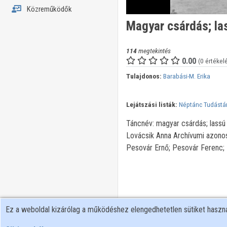
Közreműködők
Magyar csárdás; las
114
megtekintés
0.00
(0 értékel
Tulajdonos:
Barabási-M. Erika
Lejátszási listák:
Néptánc Tudástá
Táncnév: magyar csárdás; lassú 
Lovácsik Anna Archívumi azonosí
Pesovár Ernő; Pesovár Ferenc; 
Ez a weboldal kizárólag a működéshez elengedhetetlen sütiket hasz