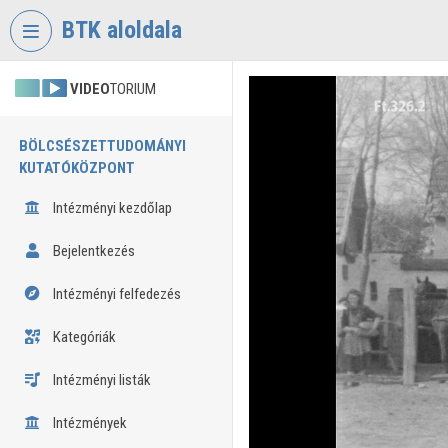
Fejléc kihagyása
Menü kihagyása
Tartalom kihagyása
BTK aloldala
VIDEO
TORIUM
BÖLCSÉSZETTUDOMÁNYI
KUTATÓKÖZPONT
Intézményi kezdőlap
Bejelentkezés
Intézményi felfedezés
Kategóriák
Intézményi listák
Intézmények