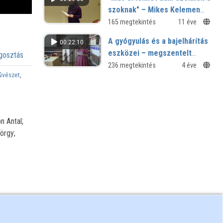
szoknak" – Mikes Kelemen
szóhasználata
165 megtekintés
11 éve
A gyógyulás és a bajelhárítás
00:22:10
eszközei – megszentelt
osztás
szövegek a 17–18. századból
236 megtekintés
4 éve
űvészet
,
(schedulae, chartae, imagines
és társaik)
n Antal;
örgy;