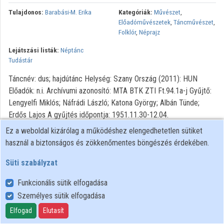
Közreműködők
Tulajdonos:
Barabási-M. Erika
Kategóriák:
Művészet
,
Előadóművészetek
,
Táncművészet
,
Folklór
,
Néprajz
Lejátszási listák:
Néptánc
Tudástár
Táncnév: dus; hajdútánc Helység: Szany Ország (2011): HUN
Előadók: n.i. Archívumi azonosító: MTA BTK ZTI Ft.94.1a-j Gyűjtő:
Lengyelfi Miklós; Náfrádi László; Katona György; Albán Tünde;
Erdős Lajos A gyűjtés időpontja: 1951.11.30-12.04.
Ez a weboldal kizárólag a működéshez elengedhetetlen sütiket
használ a biztonságos és zökkenőmentes böngészés érdekében.
Süti szabályzat
Funkcionális sütik elfogadása
Személyes sütik elfogadása
Felhasználói szabályzat
Adatkezelési tájékoztató
Elfogad
Elutasít
Süti szabályzat