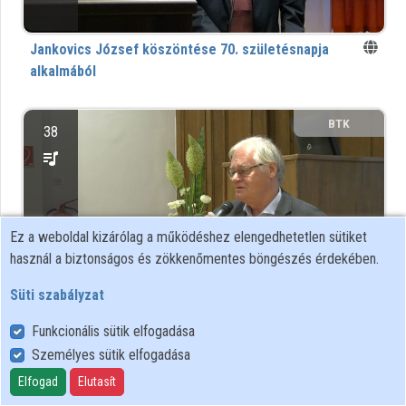
Közreműködők
Jankovics József köszöntése 70. születésnapja
alkalmából
BTK
38
Ez a weboldal kizárólag a működéshez elengedhetetlen sütiket
használ a biztonságos és zökkenőmentes böngészés érdekében.
Süti szabályzat
Janus Pannonius, Vitéz János és a humanista
Funkcionális sütik elfogadása
hagyomány továbbélése (1450-1630)
Személyes sütik elfogadása
Elfogad
Elutasít
BTK