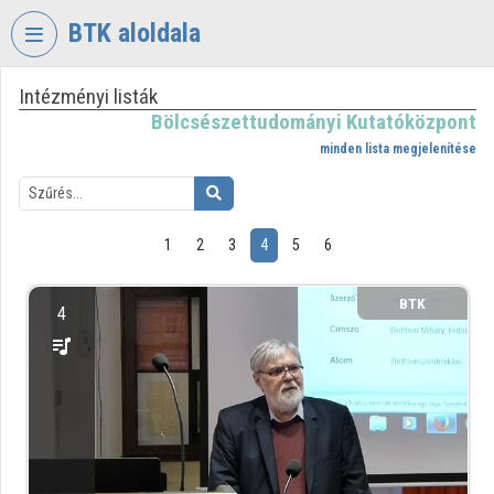
Fejléc kihagyása
Menü kihagyása
Tartalom kihagyása
BTK aloldala
Intézményi listák
VIDEO
TORIUM
Bölcsészettudományi Kutatóközpont
minden lista megjelenítése
BÖLCSÉSZETTUDOMÁNYI
KUTATÓKÖZPONT
Intézményi kezdőlap
1
2
3
4
5
6
Bejelentkezés
BTK
4
Intézményi felfedezés
Kategóriák
Intézményi listák
Intézmények