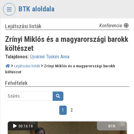
Fejléc kihagyása
Menü kihagyása
Tartalom kihagyása
BTK aloldala
Lejátszási listák
Konferencia
VIDEO
TORIUM
Zrínyi Miklós és a magyarországi barokk
BÖLCSÉSZETTUDOMÁNYI
költészet
KUTATÓKÖZPONT
Tulajdonos:
Újváriné Tüskés Anna
Intézményi kezdőlap
Lejátszási listák
Zrínyi Miklós és a magyarországi barokk
költészet
Bejelentkezés
Felvételek
Intézményi felfedezés
Kategóriák
1
2
Intézményi listák
00:16:18
BTK
Intézmények