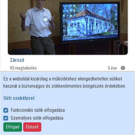
Közreműködők
Zárszó
93 megtekintés
5 éve
Ez a weboldal kizárólag a működéshez elengedhetetlen sütiket
00:20:38
BTK
használ a biztonságos és zökkenőmentes böngészés érdekében.
Süti szabályzat
Funkcionális sütik elfogadása
Személyes sütik elfogadása
Elfogad
Elutasít