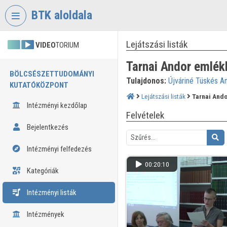
Fejléc kihagyása
Menü kihagyása
Tartalom kihagyása
BTK aloldala
Lejátszási listák
VIDEO
TORIUM
Tarnai Andor emlék
BÖLCSÉSZETTUDOMÁNYI
Tulajdonos:
Újváriné Tüskés A
KUTATÓKÖZPONT
Lejátszási listák
Tarnai And
Intézményi kezdőlap
Felvételek
Bejelentkezés
Intézményi felfedezés
00:20:10
Kategóriák
Intézményi listák
Intézmények