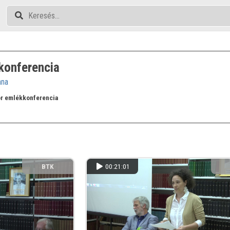
konferencia
nna
or emlékkonferencia
BTK
00:21:01