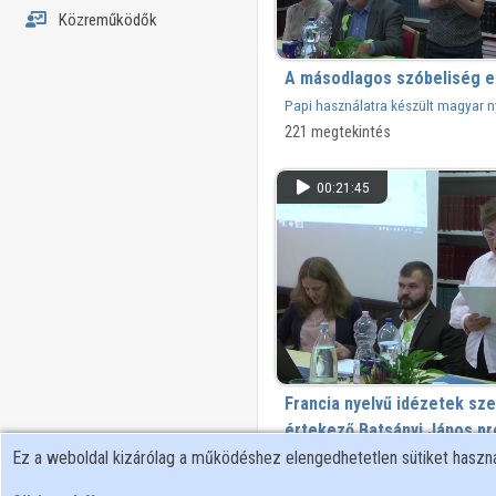
Közreműködők
A másodlagos szóbeliség el
Papi használatra készült magyar 
221 megtekintés
00:21:45
Francia nyelvű idézetek sze
értekező Batsányi János pró
Ez a weboldal kizárólag a működéshez elengedhetetlen sütiket hasz
131 megtekintés