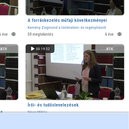
A forráskezelés műfaji következményei
Kemény Zsigmond a történelem- és regényírásról
6 éve
59 megtekintés
6 éve
BTK
00:19:52
BTK
Írói- és tudóslevelezések
 a
Révai Miklós
lmában
6 éve
165 megtekintés
6 éve