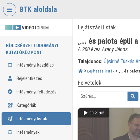
Fejléc kihagyása
Menü kihagyása
Tartalom kihagyása
BTK aloldala
Lejátszási listák
VIDEO
TORIUM
„… és palota épül a
BÖLCSÉSZETTUDOMÁNYI
A 200 éves Arany János
KUTATÓKÖZPONT
Tulajdonos:
Újváriné Tüskés A
Intézményi kezdőlap
Lejátszási listák
„… és palot
Bejelentkezés
Felvételek
Intézményi felfedezés
Kategóriák
00:21:05
Intézményi listák
Intézmények