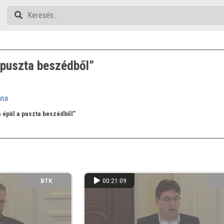
 puszta beszédből”
nna
a épül a puszta beszédből”
BTK
00:21:09