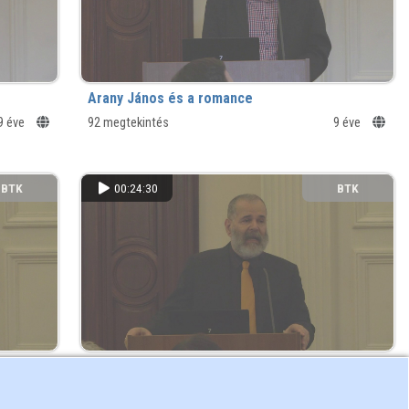
Arany János és a romance
9 éve
92 megtekintés
9 éve
BTK
00:24:30
BTK
Egy Arany-vers észrevétlen bibliai utalása mint
hermeneutikai kérdés
9 éve