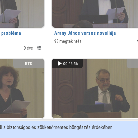
i probléma
Arany János verses novellája
93 megtekintés
9 éve
BTK
00:26:56
A Toldi-dilógia
nál a biztonságos és zökkenőmentes böngészés érdekében.
9 éve
269 megtekintés