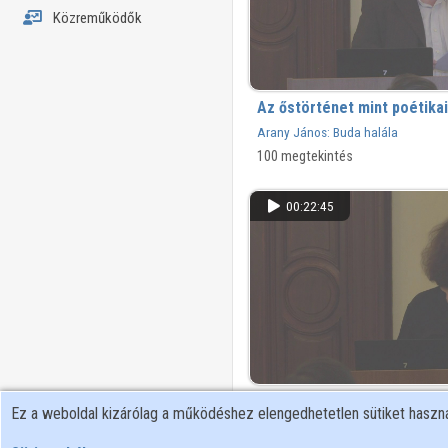
Közreműködők
Az őstörténet mint poétika
Arany János: Buda halála
100 megtekintés
00:22:45
Arany János, a parodista
Ez a weboldal kizárólag a működéshez elengedhetetlen sütiket hasz
1 964 megtekintés