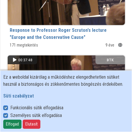
Közreműködők
Response to Professor Roger Scruton's lecture
"Europe and the Conservative Cause"
171 megtekintés
9 éve
00:37:48
BTK
Ez a weboldal kizárólag a működéshez elengedhetetlen sütiket
használ a biztonságos és zökkenőmentes böngészés érdekében.
Süti szabályzat
Funkcionális sütik elfogadása
Személyes sütik elfogadása
Elfogad
Elutasít
Europe and the Conservative Cause