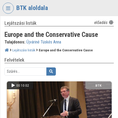
Fejléc kihagyása
Menü kihagyása
Tartalom kihagyása
BTK aloldala
Lejátszási listák
előadás
VIDEO
TORIUM
Europe and the Conservative Cause
BÖLCSÉSZETTUDOMÁNYI
Tulajdonos:
Újváriné Tüskés Anna
KUTATÓKÖZPONT
Lejátszási listák
Europe and the Conservative Cause
Intézményi kezdőlap
Felvételek
Bejelentkezés
Intézményi felfedezés
00:10:02
BTK
Kategóriák
Intézményi listák
Intézmények