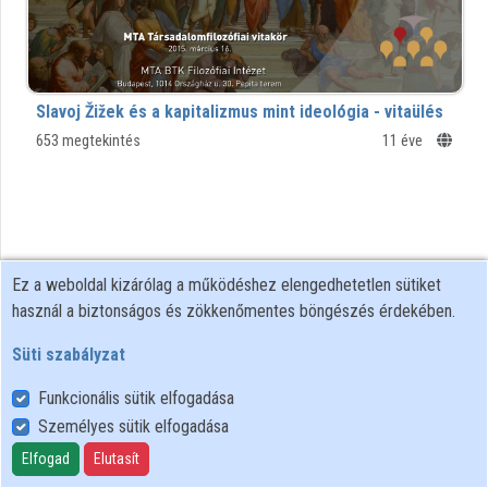
Közreműködők
Slavoj Žižek és a kapitalizmus mint ideológia - vitaülés
653 megtekintés
11 éve
Ez a weboldal kizárólag a működéshez elengedhetetlen sütiket
használ a biztonságos és zökkenőmentes böngészés érdekében.
Süti szabályzat
Funkcionális sütik elfogadása
Személyes sütik elfogadása
Felhasználói szabályzat
Adatkezelési tájékoztató
Elfogad
Elutasít
Süti szabályzat