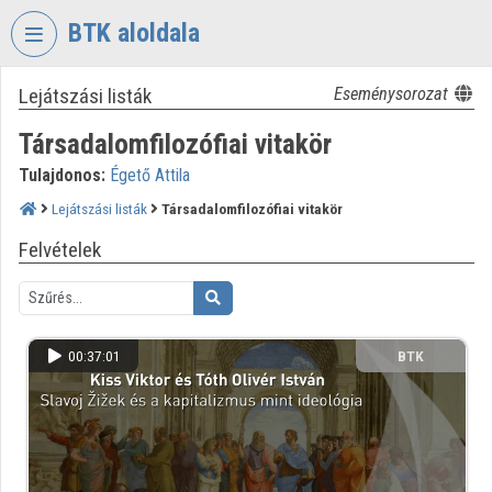
Fejléc kihagyása
Menü kihagyása
Tartalom kihagyása
BTK aloldala
Lejátszási listák
Eseménysorozat
VIDEO
TORIUM
Társadalomfilozófiai vitakör
BÖLCSÉSZETTUDOMÁNYI
Tulajdonos:
Égető Attila
KUTATÓKÖZPONT
Lejátszási listák
Társadalomfilozófiai vitakör
Intézményi kezdőlap
Felvételek
Bejelentkezés
Intézményi felfedezés
00:37:01
BTK
Kategóriák
Intézményi listák
Intézmények