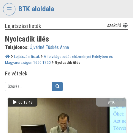
Fejléc kihagyása
Menü kihagyása
Tartalom kihagyása
BTK aloldala
Lejátszási listák
szekció
VIDEO
TORIUM
Nyolcadik ülés
BÖLCSÉSZETTUDOMÁNYI
Tulajdonos:
Újváriné Tüskés Anna
KUTATÓKÖZPONT
Lejátszási listák
A felvilágosodás előzményei Erdélyben és
Intézményi kezdőlap
Magyarországon 1650-1750
Nyolcadik ülés
Felvételek
Bejelentkezés
Intézményi felfedezés
Kategóriák
00:18:48
BTK
Intézményi listák
Intézmények