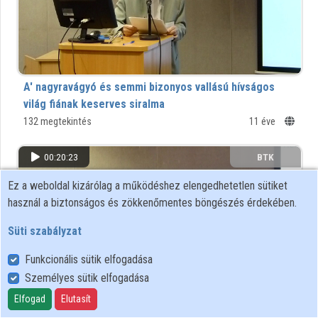
Közreműködők
A' nagyravágyó és semmi bizonyos vallású hívságos
világ fiának keserves siralma
Bertalanffi Pál elfeledett verses munkájáról
132 megtekintés
11 éve
00:20:23
BTK
Ez a weboldal kizárólag a működéshez elengedhetetlen sütiket
használ a biztonságos és zökkenőmentes böngészés érdekében.
Süti szabályzat
Funkcionális sütik elfogadása
Személyes sütik elfogadása
Elfogad
Elutasít
Sir Thomas Browne: Religio medici