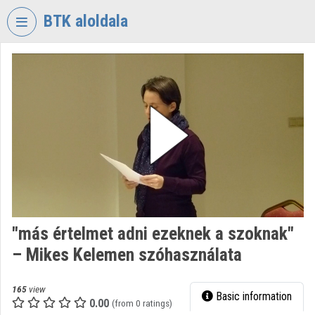
Skip header
Skip menu
Skip content
BTK aloldala
VIDEO
TORIUM
RESEARCH
CENTRE
FOR
THE
HUMANTITIES
Organization home
Log In
"más értelmet adni ezeknek a szoknak"
– Mikes Kelemen szóhasználata
Organization discovery
Categories
165
view
Basic information
0.00
(from 0 ratings)
Organization playlists