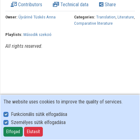
Contributors
Technical data
Share
Organizations
Owner:
Újváriné Tüskés Anna
Categories:
Translation
,
Literature
,
Comparative literature
Contributors
Playlists:
Második szekció
All rights reserved.
The website uses cookies to improve the quality of services.
Funkcionális sütik elfogadása
Személyes sütik elfogadása
User Policy
Adatkezelési tájékoztató (en)
Elfogad
Elutasít
Cookie Policy