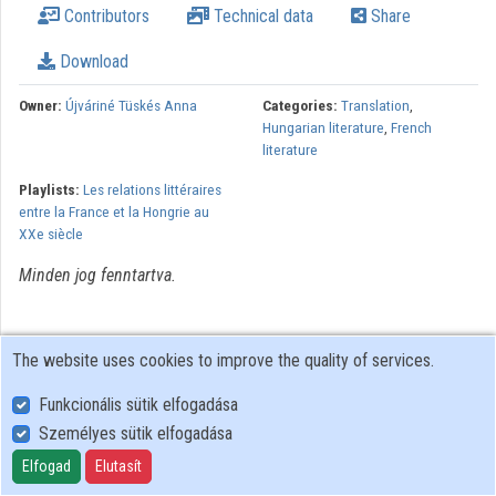
Contributors
Technical data
Share
Organizations
Download
Contributors
Owner:
Újváriné Tüskés Anna
Categories:
Translation
,
Hungarian literature
,
French
literature
Playlists:
Les relations littéraires
entre la France et la Hongrie au
XXe siècle
Minden jog fenntartva.
The website uses cookies to improve the quality of services.
Funkcionális sütik elfogadása
Személyes sütik elfogadása
User Policy
Adatkezelési tájékoztató (en)
Elfogad
Elutasít
Cookie Policy