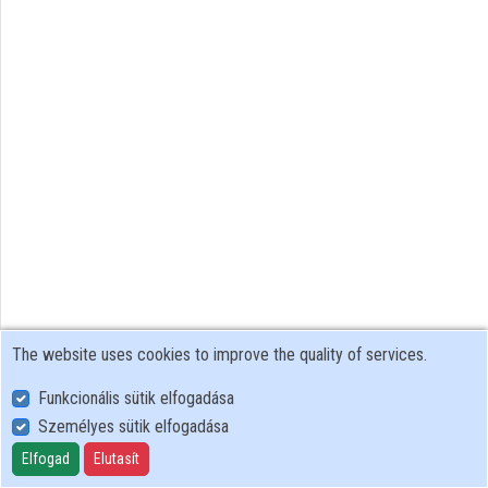
Organizations
Contributors
The website uses cookies to improve the quality of services.
Funkcionális sütik elfogadása
Személyes sütik elfogadása
User Policy
Adatkezelési tájékoztató (en)
Elfogad
Elutasít
Cookie Policy