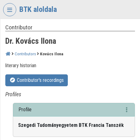
Skip header
Skip menu
Skip content
BTK aloldala
Contributor
VIDEO
TORIUM
Dr. Kovács Ilona
RESEARCH
CENTRE
Contributors
Kovács Ilona
FOR
literary historian
THE
HUMANTITIES
Contributor's recordings
Organization home
Profiles
Log In
Profile
Organization discovery
Szegedi Tudományegyetem BTK Francia Tanszék
Categories
Organization playlists