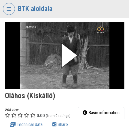
Skip header
Skip menu
Skip content
BTK aloldala
VIDEO
TORIUM
RESEARCH
CENTRE
FOR
THE
HUMANTITIES
Organization home
Log In
Oláhos (Kiskálló)
Organization discovery
264
view
Basic information
0.00
(from 0 ratings)
Categories
Technical data
Share
Organization playlists