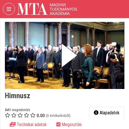
Fejléc kihagyása
Menü kihagyása
Tartalom kihagyása
VIDEO
TORIUM
MAGYAR
TUDOMÁNYOS
AKADÉMIA
Intézményi kezdőlap
Bejelentkezés
Intézményi felfedezés
Himnusz
Kategóriák
541
megtekintés
Alapadatok
0.00
Intézményi listák
(0 értékelésből)
Technikai adatok
Megosztás
Intézmények