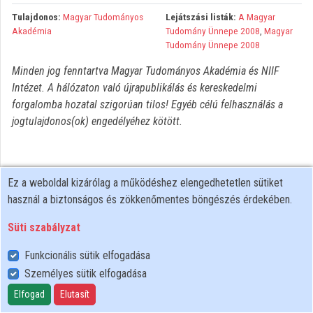
Tulajdonos:
Magyar Tudományos
Lejátszási listák:
A Magyar
Közreműködők
Akadémia
Tudomány Ünnepe 2008
,
Magyar
Tudomány Ünnepe 2008
Minden jog fenntartva Magyar Tudományos Akadémia és NIIF
Intézet. A hálózaton való újrapublikálás és kereskedelmi
forgalomba hozatal szigorúan tilos! Egyéb célú felhasználás a
jogtulajdonos(ok) engedélyéhez kötött.
Ez a weboldal kizárólag a működéshez elengedhetetlen sütiket
használ a biztonságos és zökkenőmentes böngészés érdekében.
Süti szabályzat
Funkcionális sütik elfogadása
Személyes sütik elfogadása
Felhasználói szabályzat
Adatkezelési tájékoztató
Elfogad
Elutasít
Süti szabályzat