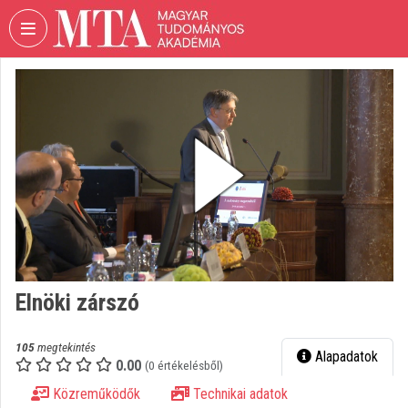
Fejléc kihagyása
Menü kihagyása
Tartalom kihagyása
VIDEO
TORIUM
MAGYAR
TUDOMÁNYOS
AKADÉMIA
Intézményi kezdőlap
Bejelentkezés
Intézményi felfedezés
Elnöki zárszó
Kategóriák
105
megtekintés
Alapadatok
0.00
Intézményi listák
(0 értékelésből)
Közreműködők
Technikai adatok
Intézmények