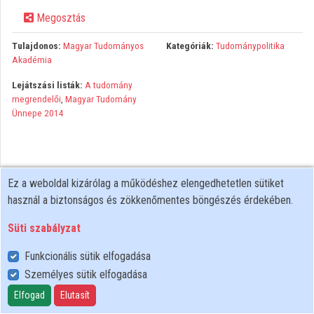
Megosztás
Közreműködők
Tulajdonos:
Magyar Tudományos
Kategóriák:
Tudománypolitika
Akadémia
Lejátszási listák:
A tudomány
megrendelői
,
Magyar Tudomány
Ünnepe 2014
Ez a weboldal kizárólag a működéshez elengedhetetlen sütiket
használ a biztonságos és zökkenőmentes böngészés érdekében.
Süti szabályzat
Funkcionális sütik elfogadása
Személyes sütik elfogadása
Felhasználói szabályzat
Adatkezelési tájékoztató
Elfogad
Elutasít
Süti szabályzat