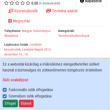
Alapadatok
0.00
(0 értékelésből)
Közreműködők
Közreműködők
Technikai adatok
Megosztás
Tulajdonos:
Magyar Tudományos
Kategóriák:
Akadémia
Természettudományok
Lejátszási listák:
Lendület-
beszámolók
,
Lendület Napok 2013.
december 16., 18.
Ez a weboldal kizárólag a működéshez elengedhetetlen sütiket
használ a biztonságos és zökkenőmentes böngészés érdekében.
Süti szabályzat
Funkcionális sütik elfogadása
Személyes sütik elfogadása
Felhasználói szabályzat
Adatkezelési tájékoztató
Elfogad
Elutasít
Süti szabályzat