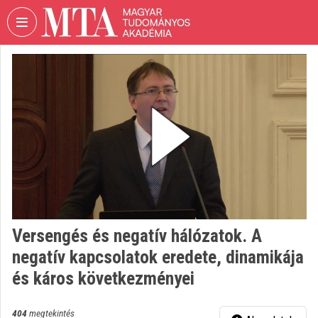
Fejléc kihagyása
Menü kihagyása
Tartalom kihagyása
VIDEO
TORIUM
MAGYAR
TUDOMÁNYOS
AKADÉMIA
Intézményi kezdőlap
Bejelentkezés
Intézményi felfedezés
Versengés és negatív hálózatok. A
negatív kapcsolatok eredete, dinamikája
Kategóriák
és káros következményei
Intézményi listák
404
megtekintés
Intézmények