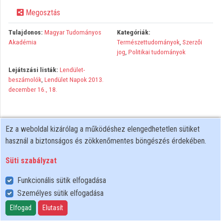
Megosztás
Közreműködők
Tulajdonos:
Magyar Tudományos
Kategóriák:
Akadémia
Természettudományok
,
Szerzői
jog
,
Politikai tudományok
Lejátszási listák:
Lendület-
beszámolók
,
Lendület Napok 2013.
december 16., 18.
Ez a weboldal kizárólag a működéshez elengedhetetlen sütiket
használ a biztonságos és zökkenőmentes böngészés érdekében.
Süti szabályzat
Funkcionális sütik elfogadása
Személyes sütik elfogadása
Felhasználói szabályzat
Adatkezelési tájékoztató
Elfogad
Elutasít
Süti szabályzat