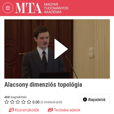
Fejléc kihagyása
Menü kihagyása
Tartalom kihagyása
VIDEO
TORIUM
MAGYAR
TUDOMÁNYOS
AKADÉMIA
Intézményi kezdőlap
Bejelentkezés
Intézményi felfedezés
Alacsony dimenziós topológia
Kategóriák
468
megtekintés
Alapadatok
0.00
Intézményi listák
(0 értékelésből)
Közreműködők
Technikai adatok
Intézmények