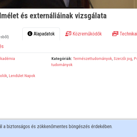
lmélet és externáliáinak vizsgálata
Alapadatok
Közreműködők
Technikai
ésből)
és
Akadémia
Kategóriák:
Természettudományok
,
Szerzői jog
,
P
tudományok
olók
,
Lendület Napok
nál a biztonságos és zökkenőmentes böngészés érdekében.