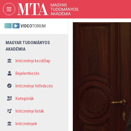
Fejléc kihagyása
Menü kihagyása
Tartalom kihagyása
VIDEO
TORIUM
MAGYAR TUDOMÁNYOS
AKADÉMIA
Intézményi kezdőlap
Bejelentkezés
Intézményi felfedezés
Kategóriák
Intézményi listák
Intézmények