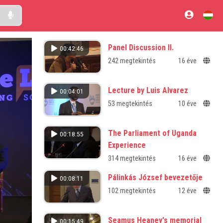
Panel Discussion II.
00:42:46
242 megtekintés
16 éve
Lecture by Luis Alvarez
00:04:01
53 megtekintés
10 éve
The Parliament of Uganda
00:18:55
Experience
314 megtekintés
16 éve
Pálinkás József bevezetője
00:08:11
102 megtekintés
12 éve
Seamus Heaney's memorial
00:15:49