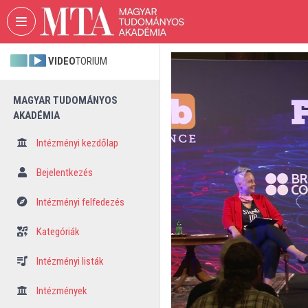
Fejléc kihagyása
Menü kihagyása
Tartalom kihagyása
VIDEO
TORIUM
MAGYAR TUDOMÁNYOS
AKADÉMIA
Intézményi kezdőlap
Bejelentkezés
Intézményi felfedezés
Kategóriák
Intézményi listák
Intézmények