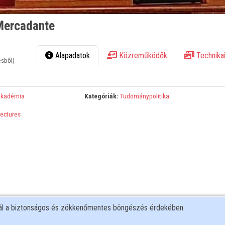
 Mercadante
Alapadatok
Közreműködők
Technikai
ésből)
Akadémia
Kategóriák:
Tudománypolitika
Lectures
nál a biztonságos és zökkenőmentes böngészés érdekében.