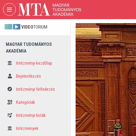
Fejléc kihagyása
Menü kihagyása
Tartalom kihagyása
VIDEO
TORIUM
MAGYAR TUDOMÁNYOS
AKADÉMIA
Intézményi kezdőlap
Bejelentkezés
Intézményi felfedezés
Kategóriák
Intézményi listák
Intézmények