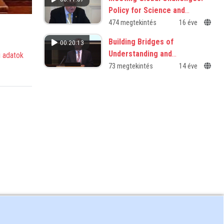
Policy for Science and
Science for Policy
474 megtekintés
16 éve
Building Bridges of
00:20:13
Understanding and
 adatok
Cooperation Through
73 megtekintés
14 éve
Collaborative Inquiry-Based
Science Learning