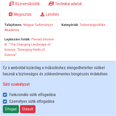
Közreműködők
Technikai adatok
Közreműködők
Megosztás
Letöltés
Tulajdonos:
Magyar Tudományos
Kategóriák:
Tudománypolitika
Akadémia
Lejátszási listák:
Plenary Session
III.: “The Changing Landscape of
Science: “Emerging Fields of
Science”
Ez a weboldal kizárólag a működéshez elengedhetetlen sütiket
használ a biztonságos és zökkenőmentes böngészés érdekében.
Süti szabályzat
Funkcionális sütik elfogadása
Személyes sütik elfogadása
Felhasználói szabályzat
Adatkezelési tájékoztató
Elfogad
Elutasít
Süti szabályzat