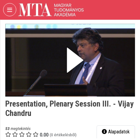
Fejléc kihagyása
Menü kihagyása
Tartalom kihagyása
VIDEO
TORIUM
MAGYAR
TUDOMÁNYOS
AKADÉMIA
Intézményi kezdőlap
Bejelentkezés
Intézményi felfedezés
Presentation, Plenary Session III. - Vijay
Chandru
Kategóriák
Intézményi listák
53
megtekintés
Alapadatok
0.00
(0 értékelésből)
Intézmények