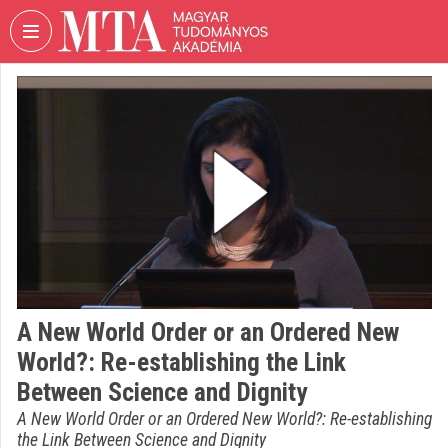
Fejléc kihagyása
Menü kihagyása
Tartalom kihagyása
VIDEO
TORIUM
MAGYAR
TUDOMÁNYOS
AKADÉMIA
Intézményi kezdőlap
Bejelentkezés
Intézményi felfedezés
A New World Order or an Ordered New
World?: Re-establishing the Link
Kategóriák
Between Science and Dignity
Intézményi listák
A New World Order or an Ordered New World?: Re-establishing
the Link Between Science and Dignity
Intézmények