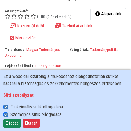
68
megtekintés
Közreműködők
Alapadatok
0.00
(0 értékelésből)
Közreműködők
Technikai adatok
Megosztás
Tulajdonos:
Magyar Tudományos
Kategóriák:
Tudománypolitika
Akadémia
Lejátszási listák:
Plenary Session
II.: “The Changing Landscape of
Ez a weboldal kizárólag a működéshez elengedhetetlen sütiket
Science: Emerging Powerhouses in
használ a biztonságos és zökkenőmentes böngészés érdekében.
Science and Technology”
Süti szabályzat
Funkcionális sütik elfogadása
Személyes sütik elfogadása
Felhasználói szabályzat
Adatkezelési tájékoztató
Elfogad
Elutasít
Süti szabályzat