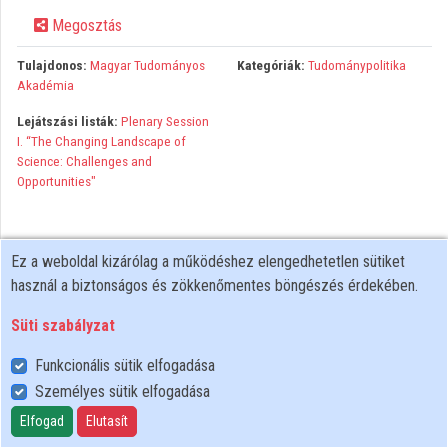
Megosztás
Közreműködők
Tulajdonos:
Magyar Tudományos
Kategóriák:
Tudománypolitika
Akadémia
Lejátszási listák:
Plenary Session
I. “The Changing Landscape of
Science: Challenges and
Opportunities"
Ez a weboldal kizárólag a működéshez elengedhetetlen sütiket
használ a biztonságos és zökkenőmentes böngészés érdekében.
Süti szabályzat
Funkcionális sütik elfogadása
Személyes sütik elfogadása
Felhasználói szabályzat
Adatkezelési tájékoztató
Elfogad
Elutasít
Süti szabályzat