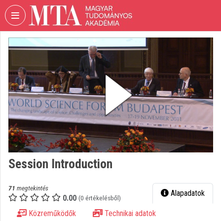
Fejléc kihagyása
Menü kihagyása
Tartalom kihagyása
VIDEO
TORIUM
MAGYAR
TUDOMÁNYOS
AKADÉMIA
Intézményi kezdőlap
Bejelentkezés
Intézményi felfedezés
Session Introduction
Kategóriák
71
megtekintés
Alapadatok
0.00
Intézményi listák
(0 értékelésből)
Közreműködők
Technikai adatok
Intézmények