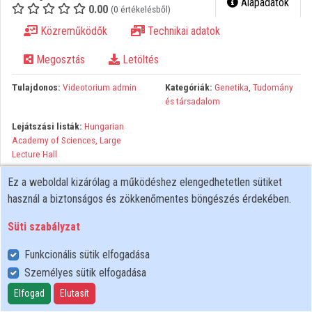
Alapadatok
0.00
(0 értékelésből)
Közreműködők
Közreműködők
Technikai adatok
Megosztás
Letöltés
Tulajdonos:
Videotorium admin
Kategóriák:
Genetika
,
Tudomány
és társadalom
Lejátszási listák:
Hungarian
Academy of Sciences, Large
Lecture Hall
Organised by: European Research Council Executive Agency
Ez a weboldal kizárólag a működéshez elengedhetetlen sütiket
(ERCEA) Venue: Hungarian Academy of Sciences, Large Lecture
használ a biztonságos és zökkenőmentes böngészés érdekében.
Hall Moderator (confirmed): Maria Filipa Ferraz de Oliveira, Head
Süti szabályzat
of the Ethics Sector , ERCEA Speakers (confirmed): Jennifer
Merchant, Full Professor, Université Panthéon-Assas Paris 2 Lluis
Funkcionális sütik elfogadása
Montoliu, Research scientist CSIC, National Centre for
Személyes sütik elfogadása
Biotechnology (CNB-CSIC) Margaret Sleeboom-Faulkner,
Elfogad
Elutasít
Professor of Social & Medical Anthropology, University of Sussex