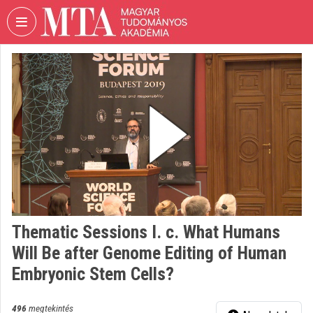
Fejléc kihagyása
Menü kihagyása
Tartalom kihagyása
VIDEO
TORIUM
MAGYAR
TUDOMÁNYOS
AKADÉMIA
Intézményi kezdőlap
Bejelentkezés
Intézményi felfedezés
Thematic Sessions I. c. What Humans
Will Be after Genome Editing of Human
Kategóriák
Embryonic Stem Cells?
Intézményi listák
496
megtekintés
Intézmények