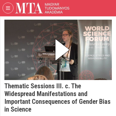
Fejléc kihagyása
Menü kihagyása
Tartalom kihagyása
VIDEO
TORIUM
MAGYAR
TUDOMÁNYOS
AKADÉMIA
Intézményi kezdőlap
Bejelentkezés
Intézményi felfedezés
Thematic Sessions III. c. The
Widespread Manifestations and
Kategóriák
Important Consequences of Gender Bias
Intézményi listák
in Science
Intézmények