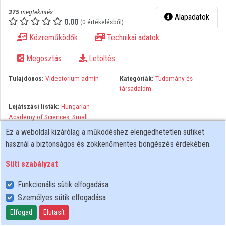
375
megtekintés
Alapadatok
Közreműködők
0.00
(0 értékelésből)
Közreműködők
Technikai adatok
Megosztás
Letöltés
Tulajdonos:
Videotorium admin
Kategóriák:
Tudomány és
társadalom
Lejátszási listák:
Hungarian
Academy of Sciences, Small
Lecture Hall
Ez a weboldal kizárólag a működéshez elengedhetetlen sütiket
használ a biztonságos és zökkenőmentes böngészés érdekében.
Organised by: Portia Venue: Hungarian Academy of Sciences,
Small Lecture Hall Abstract: Until very recently, the prevailing
Süti szabályzat
attitude to gender equality in science was that science should be
‘gender neutral’ to be good. That is, it should not matter if the
Funkcionális sütik elfogadása
researcher was a woman or a man, or the research subject was
Személyes sütik elfogadása
female or male. However, ‘gender neutral science’ is an illusion
Elfogad
Elutasít
that hides extensive male gender bias in science knowledge and