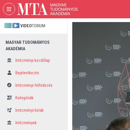
Fejléc kihagyása
Menü kihagyása
Tartalom kihagyása
VIDEO
TORIUM
MAGYAR TUDOMÁNYOS
AKADÉMIA
Intézményi kezdőlap
Bejelentkezés
Intézményi felfedezés
Kategóriák
Intézményi listák
Intézmények