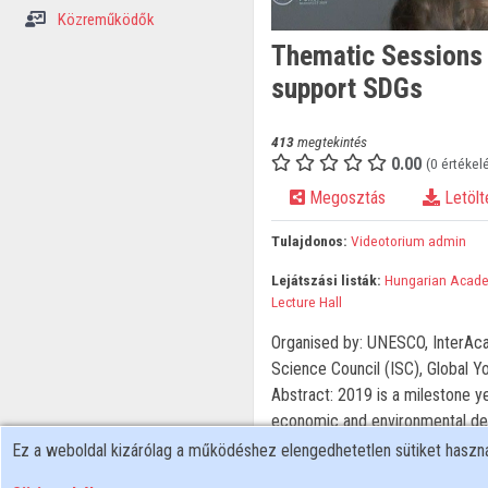
Közreműködők
Thematic Sessions I
support SDGs
413
megtekintés
0.00
(0 értékel
Megosztás
Letölt
Tulajdonos:
Videotorium admin
Lejátszási listák:
Hungarian Acade
Lecture Hall
Organised by: UNESCO, InterAc
Science Council (ISC), Global 
Abstract: 2019 is a milestone ye
economic and environmental dev
will report to the UN High Level
Ez a weboldal kizárólag a működéshez elengedhetetlen sütiket hasz
the report will give a systemic,