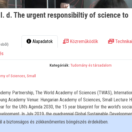
. d. The urgent responsibiltiy of science to
Alapadatok
Közreműködők
Technikai
ésből)
és
Kategóriák:
Tudomány és társadalom
my of Sciences, Small
ademy Partnership, The World Academy of Sciences (TWAS), Internatio
Young Academy Venue: Hungarian Academy of Sciences, Small Lecture Ha
ar for the UN's Agenda 2030, the 15 year blueprint for the world's social
elopment. In July 2019, the quadrennial Global Sustainable Developme
 Political Forum: prepared for the first time by an independent group of s
nál a biztonságos és zökkenőmentes böngészés érdekében.
 holistic account of the transformations required to realize the SDGs, an