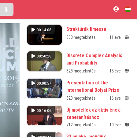
Struktúrák limesze
00:14:08
300 megtekintés
11 éve
Discrete Complex Analysis
00:50:28
and Probability
628 megtekintés
15 éve
Presentation of the
00:00:57
International Bolyai Prize
523 megtekintés
16 éve
Új modellek az aktív ének-
00:16:06
zenetanításhoz
Az ének-zenetanítás módszerének
712 megtekintés
10 éve
megújítása a Kodály-koncepció
33 munka, mondjuk