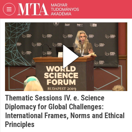
Fejléc kihagyása
Menü kihagyása
Tartalom kihagyása
VIDEO
TORIUM
MAGYAR
TUDOMÁNYOS
AKADÉMIA
Intézményi kezdőlap
Bejelentkezés
Intézményi felfedezés
Thematic Sessions IV. e. Science
Diplomacy for Global Challenges:
Kategóriák
International Frames, Norms and Ethical
Intézményi listák
Principles
Intézmények