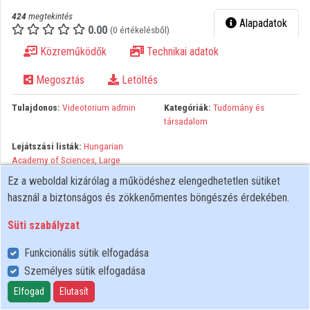
424
megtekintés
Alapadatok
Közreműködők
0.00
(0 értékelésből)
Közreműködők
Technikai adatok
Megosztás
Letöltés
Tulajdonos:
Videotorium admin
Kategóriák:
Tudomány és
társadalom
Lejátszási listák:
Hungarian
Academy of Sciences, Large
Lecture Hall
Ez a weboldal kizárólag a működéshez elengedhetetlen sütiket
használ a biztonságos és zökkenőmentes böngészés érdekében.
Organised by: UNESCO, S4D4C (Horizon 2020 project) Venue:
Hungarian Academy of Sciences, Large Lecture Hall Abstract:
Süti szabályzat
Session description There is no doubt that science technology
and innovation (STI) act as the most critical driver and enabler of
Funkcionális sütik elfogadása
the wellbeing of people and the planet. They also play a pivotal
Személyes sütik elfogadása
role in achieving the 2030 Sustainable Development Agenda and
Elfogad
Elutasít
all of the 17 Sustainable Development Goals (SDGs). Normative