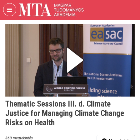
Fejléc kihagyása
Menü kihagyása
Tartalom kihagyása
VIDEO
TORIUM
MAGYAR
TUDOMÁNYOS
AKADÉMIA
Intézményi kezdőlap
Bejelentkezés
Intézményi felfedezés
Thematic Sessions III. d. Climate
Justice for Managing Climate Change
Kategóriák
Risks on Health
Intézményi listák
363
megtekintés
Intézmények