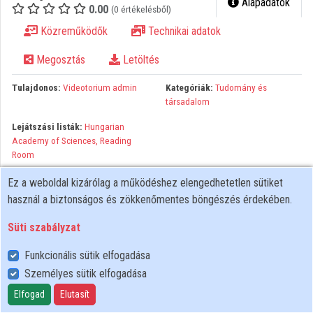
Alapadatok
0.00
(0 értékelésből)
Közreműködők
Közreműködők
Technikai adatok
Megosztás
Letöltés
Tulajdonos:
Videotorium admin
Kategóriák:
Tudomány és
társadalom
Lejátszási listák:
Hungarian
Academy of Sciences, Reading
Room
Organised by: International Institute for Applied Systems Analysis
Ez a weboldal kizárólag a működéshez elengedhetetlen sütiket
(IIASA), European Academies Science Advisory Council (EASAC)
használ a biztonságos és zökkenőmentes böngészés érdekében.
Venue: Hungarian Academy of Sciences, Reading Room Abstract:
Süti szabályzat
Ethical issues are at the centre of research to help tackle the
Sustainable Development Goals. How much burden will be placed
Funkcionális sütik elfogadása
on future generations by today’s consumption and production
Személyes sütik elfogadása
decisions that lead to changes in the climate system over
Elfogad
Elutasít
decades and centuries; how much solidarity should we expect