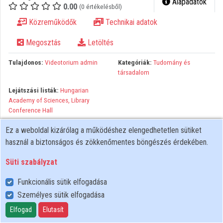
Alapadatok
0.00
(0 értékelésből)
Közreműködők
Közreműködők
Technikai adatok
Megosztás
Letöltés
Tulajdonos:
Videotorium admin
Kategóriák:
Tudomány és
társadalom
Lejátszási listák:
Hungarian
Academy of Sciences, Library
Conference Hall
Organised by: UNESCO Venue: Hungarian Academy of Sciences,
Ez a weboldal kizárólag a működéshez elengedhetetlen sütiket
Library Conference Hall Abstract: Session description Innovation
használ a biztonságos és zökkenőmentes böngészés érdekében.
through Artificial Intelligence (AI), an interdisciplinary domain,
Süti szabályzat
combining computer science, mathematics and cognitive science,
has started changing our economies and ways of life. In terms of
Funkcionális sütik elfogadása
ethics, rights and freedom, AI raises a number of issues, such as
Személyes sütik elfogadása
the principle of transparency, the collection, management and use
Elfogad
Elutasít
of data, the design principles of AI technologies, the