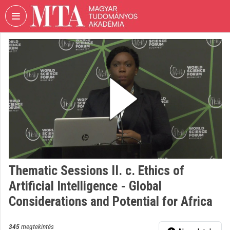
Fejléc kihagyása
Menü kihagyása
Tartalom kihagyása
VIDEO
TORIUM
MAGYAR
TUDOMÁNYOS
AKADÉMIA
Intézményi kezdőlap
Bejelentkezés
Intézményi felfedezés
Thematic Sessions II. c. Ethics of
Artificial Intelligence - Global
Kategóriák
Considerations and Potential for Africa
Intézményi listák
345
megtekintés
Intézmények