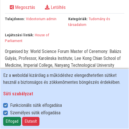
Megosztás
Letöltés
Közreműködők
Tulajdonos:
Videotorium admin
Kategóriák:
Tudomány és
társadalom
Lejátszási listák:
House of
Parliament
Organised by: World Science Forum Master of Ceremony: Balázs
Gulyás, Professor, Karolinska Institute; Lee Kong Chian School of
Medicine, Imperial College, Nanyang Technological University
(NTU) Opening remarks: Orsolya Pacsay-Tomassich, PhD, State
Ez a weboldal kizárólag a működéshez elengedhetetlen sütiket
Secretary for the Hungarian Diplomatic Academy and Stipendium
használ a biztonságos és zökkenőmentes böngészés érdekében.
Hungaricum Programme, Ministry of Foreign Affairs and Trade,
Hungary Shamila Nair-Bedouelle, Assistant Director-General,
Süti szabályzat
United Nations Educational, Scientific and Cultural Organisation
Funkcionális sütik elfogadása
(UNESCO) Bonginkosi Nzimande, Minister, Ministry of Higher
Személyes sütik elfogadása
Education, Science and Technology Message from: Federico
Mayor, Former Director-General UNESCO, Foundation for a Culture
Elfogad
Elutasít
of Peace Photo: https://flic.kr/s/aHsmJyNoJy