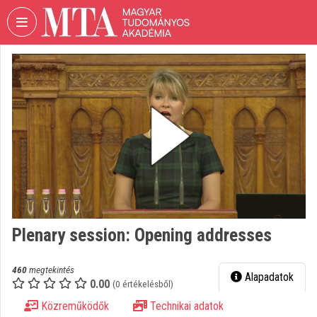
Fejléc kihagyása
Menü kihagyása
Tartalom kihagyása
VIDEO
TORIUM
MAGYAR
TUDOMÁNYOS
AKADÉMIA
Intézményi kezdőlap
Bejelentkezés
Intézményi felfedezés
Plenary session: Opening addresses
Kategóriák
460
megtekintés
Alapadatok
0.00
Intézményi listák
(0 értékelésből)
Közreműködők
Technikai adatok
Intézmények