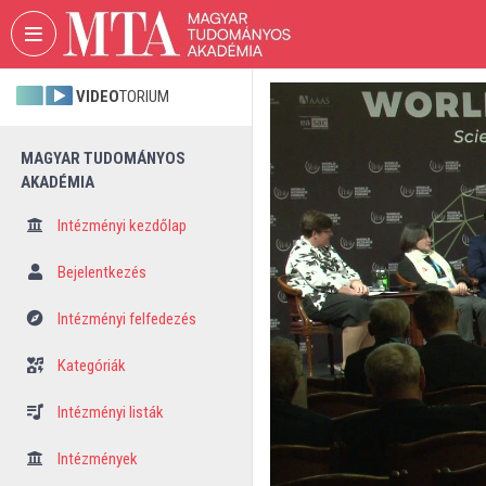
Fejléc kihagyása
Menü kihagyása
Tartalom kihagyása
VIDEO
TORIUM
MAGYAR TUDOMÁNYOS
AKADÉMIA
Intézményi kezdőlap
Bejelentkezés
Intézményi felfedezés
Kategóriák
Intézményi listák
Intézmények