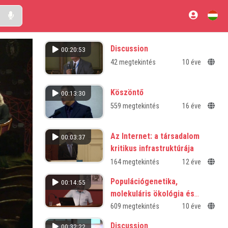
Discussion
00:20:53
42 megtekintés
10 éve
Köszöntő
00:13:30
559 megtekintés
16 éve
Az Internet: a társadalom
00:03:37
kritikus infrastruktúrája
164 megtekintés
12 éve
Populációgenetika,
00:14:55
molekuláris ökológia és
evolúció modern
609 megtekintés
10 éve
szemléletmódjának
Discussion
00:32:22