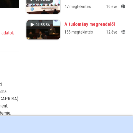
integrálása a közoktatásba
47 megtekintés
10 éve
A tudomány megrendelői
01:55:56
155 megtekintés
12 éve
 adatok
d
isha
 (CAPRISA)
ment,
demie,
: