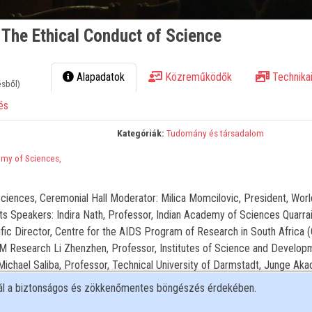
. The Ethical Conduct of Science
Alapadatok
Közreműködők
Technikai
ésből)
és
Kategóriák:
Tudomány és társadalom
my of Sciences,
iences, Ceremonial Hall Moderator: Milica Momcilovic, President, Worl
ts Speakers: Indira Nath, Professor, Indian Academy of Sciences Quarra
ific Director, Centre for the AIDS Program of Research in South Africa
M Research Li Zhenzhen, Professor, Institutes of Science and Develop
chael Saliba, Professor, Technical University of Darmstadt, Junge Aka
r: Annamária Zsákai, assoc. professor, Eotvos Lorand University Photo
nál a biztonságos és zökkenőmentes böngészés érdekében.