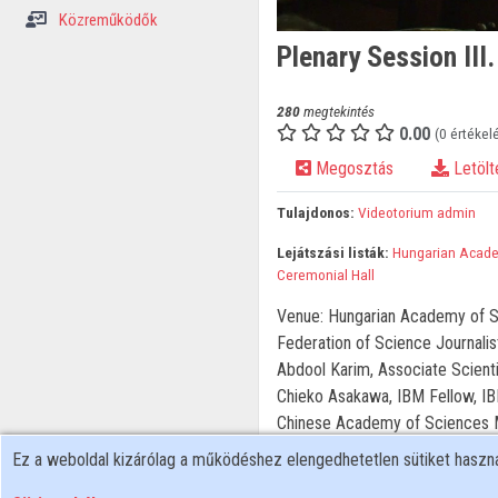
Közreműködők
Plenary Session III
280
megtekintés
0.00
(0 értékel
Megosztás
Letölt
Tulajdonos:
Videotorium admin
Lejátszási listák:
Hungarian Acade
Ceremonial Hall
Venue: Hungarian Academy of Sc
Federation of Science Journalis
Abdool Karim, Associate Scient
Chieko Asakawa, IBM Fellow, IB
Chinese Academy of Sciences Mi
Global Young Academy Rapporteu
Ez a weboldal kizárólag a működéshez elengedhetetlen sütiket hasz
https://flic.kr/s/aHsmJF1DmB