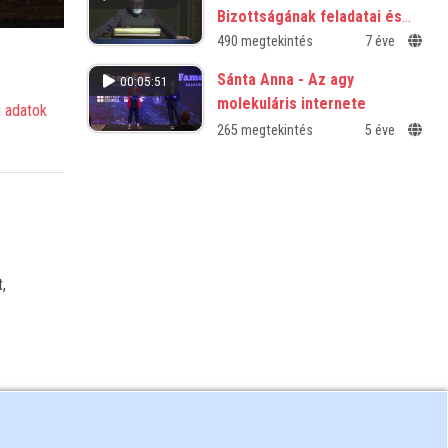
Bizottságának feladatai és
tevékenysége
490 megtekintés
7 éve
Sánta Anna - Az agy
00:05:51
molekuláris internete
 adatok
265 megtekintés
5 éve
,