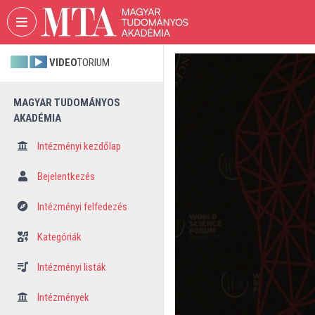
Fejléc kihagyása
Menü kihagyása
Tartalom kihagyása
VIDEO
TORIUM
MAGYAR TUDOMÁNYOS
AKADÉMIA
Intézményi kezdőlap
Bejelentkezés
Intézményi felfedezés
Kategóriák
Intézményi listák
Intézmények