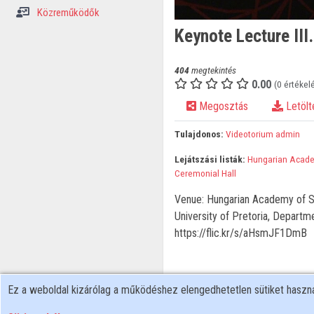
Közreműködők
Keynote Lecture III
404
megtekintés
0.00
(0 értékel
Megosztás
Letölt
Tulajdonos:
Videotorium admin
Lejátszási listák:
Hungarian Acade
Ceremonial Hall
Venue: Hungarian Academy of Sc
University of Pretoria, Departm
https://flic.kr/s/aHsmJF1DmB
Ez a weboldal kizárólag a működéshez elengedhetetlen sütiket hasz