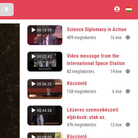
Science Diplomacy in Action
00:16:59
409 megtekintés
16 éve
Video message from the
00:02:42
International Space Station
82 megtekintés
14 éve
Köszöntő
00:06:25
158 megtekintés
6 éve
Lézeres szemsebészeti
00:44:24
eljárások: utak az
éleslátáshoz
476 megtekintés
12 éve
Köszöntő
00:09:00