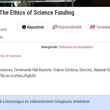
 The Ethics of Science Funding
Alapadatok
Közreműködők
Technikai
ésből)
és
Kategóriák:
Tudomány és társadalom
my of Sciences,
iences, Ceremonial Hall Keynote: France Córdova, Director, National S
//flic.kr/s/aHsmJDgA2B
nál a biztonságos és zökkenőmentes böngészés érdekében.