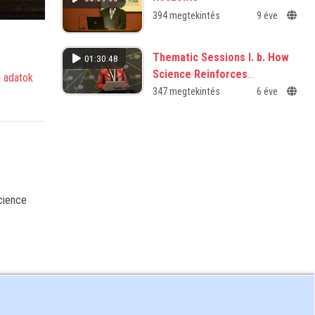
394 megtekintés
9 éve
Thematic Sessions I. b. How
01:30:48
Science Reinforces
 adatok
Democracy through a More
347 megtekintés
6 éve
Realistic Picture of Human
Nature
cience