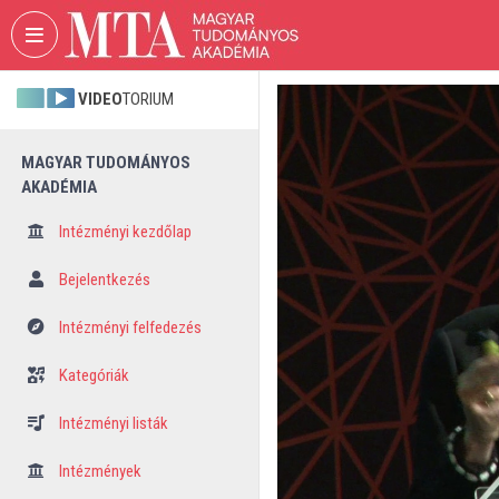
Fejléc kihagyása
Menü kihagyása
Tartalom kihagyása
VIDEO
TORIUM
MAGYAR TUDOMÁNYOS
AKADÉMIA
Intézményi kezdőlap
Bejelentkezés
Intézményi felfedezés
Kategóriák
Intézményi listák
Intézmények