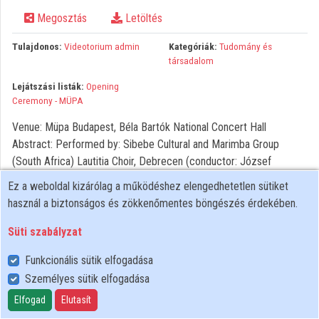
Megosztás
Letöltés
Közreműködők
Tulajdonos:
Videotorium admin
Kategóriák:
Tudomány és
társadalom
Lejátszási listák:
Opening
Ceremony - MÜPA
Venue: Müpa Budapest, Béla Bartók National Concert Hall
Abstract: Performed by: Sibebe Cultural and Marimba Group
(South Africa) Lautitia Choir, Debrecen (conductor: József
Nemes) (more)
Ez a weboldal kizárólag a működéshez elengedhetetlen sütiket
használ a biztonságos és zökkenőmentes böngészés érdekében.
Süti szabályzat
Funkcionális sütik elfogadása
Személyes sütik elfogadása
Felhasználói szabályzat
Adatkezelési tájékoztató
Elfogad
Elutasít
Süti szabályzat