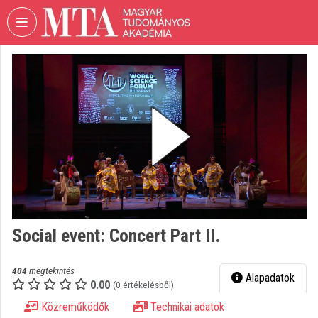
Fejléc kihagyása
Menü kihagyása
Tartalom kihagyása
VIDEO
TORIUM
MAGYAR
TUDOMÁNYOS
AKADÉMIA
Intézményi kezdőlap
Bejelentkezés
Intézményi felfedezés
Social event: Concert Part II.
Kategóriák
404
megtekintés
Alapadatok
0.00
Intézményi listák
(0 értékelésből)
Közreműködők
Technikai adatok
Intézmények