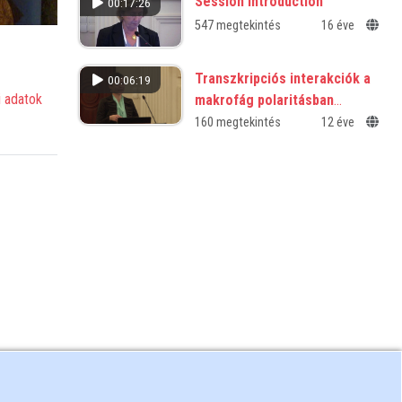
Session introduction
00:17:26
547 megtekintés
16 éve
Transzkripciós interakciók a
00:06:19
 adatok
makrofág polaritásban
betegségben és
160 megtekintés
12 éve
egészségben