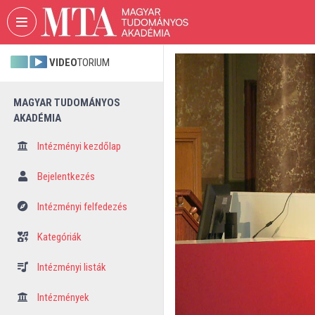
Fejléc kihagyása
Menü kihagyása
Tartalom kihagyása
VIDEO
TORIUM
MAGYAR TUDOMÁNYOS
AKADÉMIA
Intézményi kezdőlap
Bejelentkezés
Intézményi felfedezés
Kategóriák
Intézményi listák
Intézmények