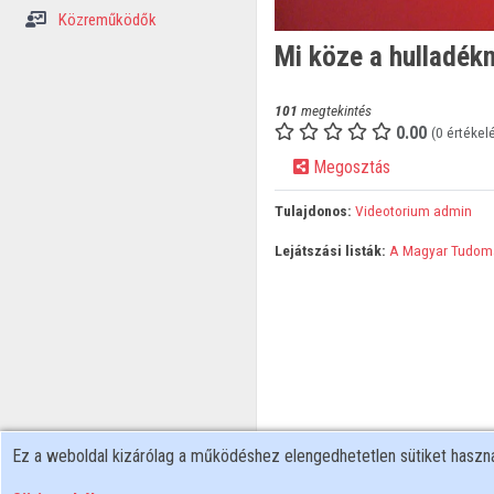
Közreműködők
Mi köze a hulladék
101
megtekintés
0.00
(0 értékel
Megosztás
Tulajdonos:
Videotorium admin
Lejátszási listák:
A Magyar Tudom
Ez a weboldal kizárólag a működéshez elengedhetetlen sütiket hasz