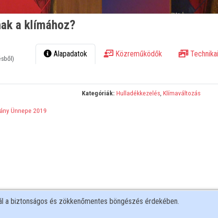
nak a klímához?
Alapadatok
Közreműködők
Technikai
ésből)
Kategóriák:
Hulladékkezelés
,
Klímaváltozás
ány Ünnepe 2019
nál a biztonságos és zökkenőmentes böngészés érdekében.