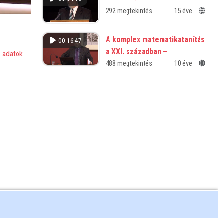
292 megtekintés
15 éve
A komplex matematikatanítás
00:16:47
a XXI. században –
 adatok
a kombinatorikus gondolkodás
488 megtekintés
10 éve
fejlesztése a legújabb kutatási
eredmények alapján