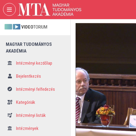
Fejléc kihagyása
Menü kihagyása
Tartalom kihagyása
VIDEO
TORIUM
MAGYAR TUDOMÁNYOS
AKADÉMIA
Intézményi kezdőlap
Bejelentkezés
Intézményi felfedezés
Kategóriák
Intézményi listák
Intézmények