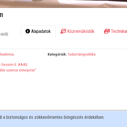
on
Alapadatok
Közreműködők
Technikai
ésből)
Akadémia
Kategóriák:
Tudománypolitika
 Session II. AAAS:
ble science enterprise"
nál a biztonságos és zökkenőmentes böngészés érdekében.