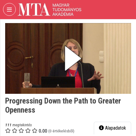
Fejléc kihagyása
Menü kihagyása
Tartalom kihagyása
VIDEO
TORIUM
MAGYAR
TUDOMÁNYOS
AKADÉMIA
Intézményi kezdőlap
Bejelentkezés
Intézményi felfedezés
Progressing Down the Path to Greater
Openness
Kategóriák
Intézményi listák
111
megtekintés
Alapadatok
0.00
(0 értékelésből)
Intézmények