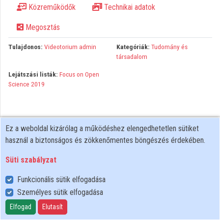
Közreműködők
Technikai adatok
Közreműködők
Megosztás
Tulajdonos:
Videotorium admin
Kategóriák:
Tudomány és
társadalom
Lejátszási listák:
Focus on Open
Science 2019
Ez a weboldal kizárólag a működéshez elengedhetetlen sütiket
használ a biztonságos és zökkenőmentes böngészés érdekében.
Süti szabályzat
Funkcionális sütik elfogadása
Személyes sütik elfogadása
Felhasználói szabályzat
Adatkezelési tájékoztató
Elfogad
Elutasít
Süti szabályzat