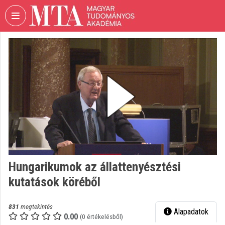
Fejléc kihagyása
Menü kihagyása
Tartalom kihagyása
VIDEO
TORIUM
MAGYAR
TUDOMÁNYOS
AKADÉMIA
Intézményi kezdőlap
Bejelentkezés
Intézményi felfedezés
Hungarikumok az állattenyésztési
kutatások köréből
Kategóriák
Intézményi listák
831
megtekintés
Alapadatok
0.00
(0 értékelésből)
Intézmények