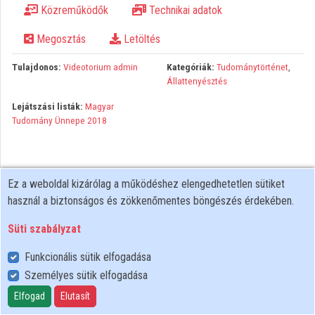
Közreműködők
Technikai adatok
Közreműködők
Megosztás
Letöltés
Tulajdonos:
Videotorium admin
Kategóriák:
Tudománytörténet
,
Állattenyésztés
Lejátszási listák:
Magyar
Tudomány Ünnepe 2018
Ez a weboldal kizárólag a működéshez elengedhetetlen sütiket
használ a biztonságos és zökkenőmentes böngészés érdekében.
Süti szabályzat
Funkcionális sütik elfogadása
Személyes sütik elfogadása
Felhasználói szabályzat
Adatkezelési tájékoztató
Elfogad
Elutasít
Süti szabályzat