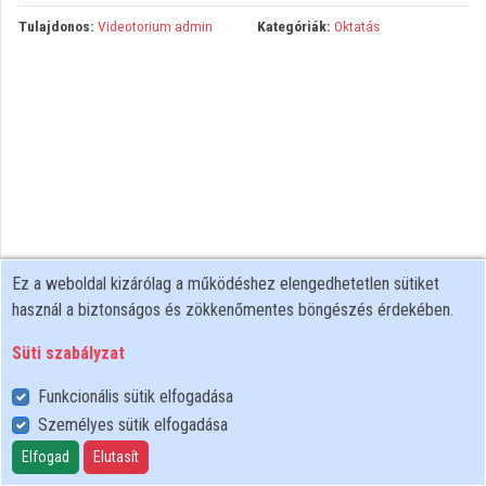
Tulajdonos:
Videotorium admin
Kategóriák:
Oktatás
Közreműködők
Ez a weboldal kizárólag a működéshez elengedhetetlen sütiket
használ a biztonságos és zökkenőmentes böngészés érdekében.
Süti szabályzat
Funkcionális sütik elfogadása
Személyes sütik elfogadása
Felhasználói szabályzat
Adatkezelési tájékoztató
Elfogad
Elutasít
Süti szabályzat