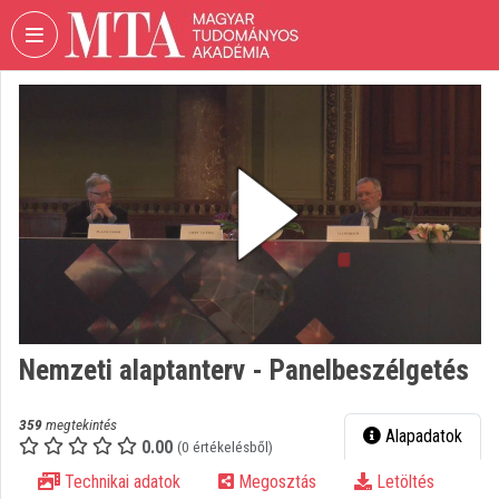
Fejléc kihagyása
Menü kihagyása
Tartalom kihagyása
VIDEO
TORIUM
MAGYAR
TUDOMÁNYOS
AKADÉMIA
Intézményi kezdőlap
Bejelentkezés
Intézményi felfedezés
Nemzeti alaptanterv - Panelbeszélgetés
Kategóriák
359
megtekintés
Alapadatok
0.00
Intézményi listák
(0 értékelésből)
Technikai adatok
Megosztás
Letöltés
Intézmények