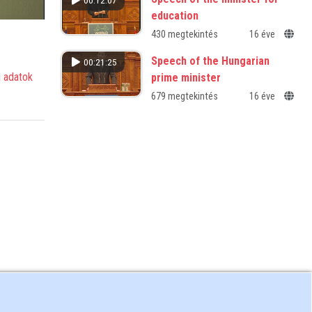
00:12:07
education
430 megtekintés
16 éve
Speech of the Hungarian
00:21:25
 adatok
prime minister
679 megtekintés
16 éve