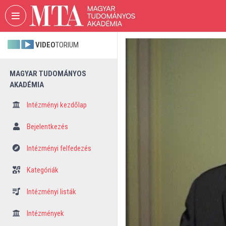
Fejléc kihagyása
Menü kihagyása
Tartalom kihagyása
VIDEO
TORIUM
MAGYAR TUDOMÁNYOS
AKADÉMIA
Intézményi kezdőlap
Bejelentkezés
Intézményi felfedezés
Kategóriák
Intézményi listák
Intézmények