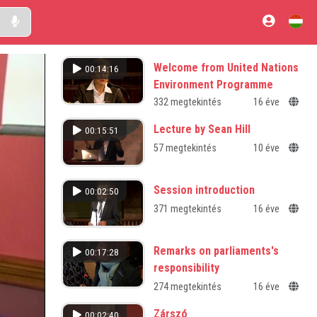
Welcome from United Nations
00:14:16
Environment Programme
International partnership for
332 megtekintés
16 éve
sustainable resource management
Lecture by Sean Hill
00:15:51
57 megtekintés
10 éve
Session introduction
00:02:50
371 megtekintés
16 éve
Remarks on parliaments's
00:17:28
responsibility
274 megtekintés
16 éve
Zárszó
00:02:40