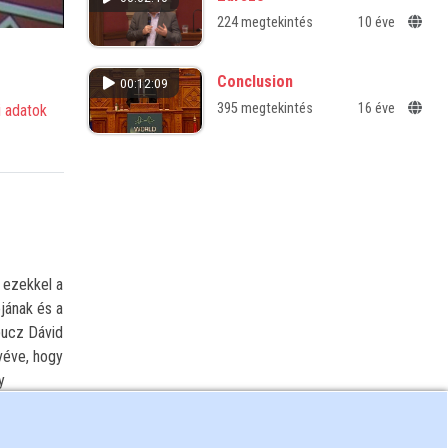
224 megtekintés
10 éve
Conclusion
00:12:09
395 megtekintés
16 éve
 adatok
t ezekkel a
jának és a
bucz Dávid
véve, hogy
y
khoz
ális