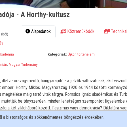
adója - A Horthy-kultusz
Alapadatok
Közreműködők
Technikai
ésből)
és
Akadémia
Kategóriák:
Újkori történelem
mián
,
Magyar Tudomány
, illetve ország-mentő, hongyarapító - a jelzők változatosak, akit viszon
 az ember: Horthy Miklós. Magyarország 1920 és 1944 közötti kormányzó
a megítélése máig tartó viták tárgya. Romsics Ignác akadémikus és Tur
t mutatják be tényszerűen, minden lehetséges szempontot figyelembe 
szág a két világháború között. Fasizmus vagy demokrácia? Diktatúra vag
lapuló többpárti jogállam? - miként jellemezhető a túlzó megállapításo
nál a biztonságos és zökkenőmentes böngészés érdekében.
gyedszázados Horthy-kor politikai rendszere, illetve gazdasága és kultur