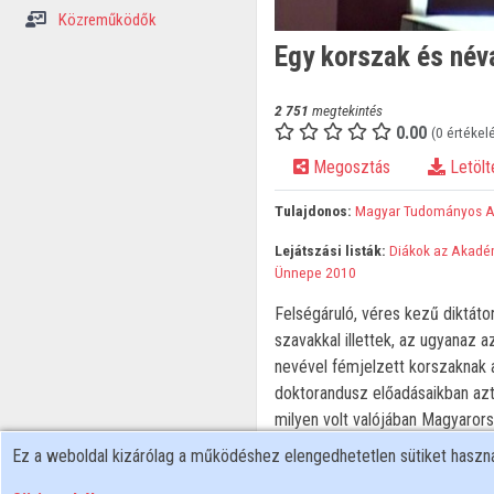
Közreműködők
Egy korszak és név
2 751
megtekintés
0.00
(0 értékel
Megosztás
Letölt
Tulajdonos:
Magyar Tudományos 
Lejátszási listák:
Diákok az Akadé
Ünnepe 2010
Felségáruló, véres kezű diktátor
szavakkal illettek, az ugyanaz
nevével fémjelzett korszaknak 
doktorandusz előadásaikban az
milyen volt valójában Magyaror
parlamentáris váltógazdaságon a
Ez a weboldal kizárólag a működéshez elengedhetetlen sütiket hasz
képest tárgyilagosan a majd' ne