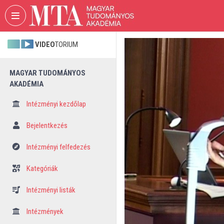
Fejléc kihagyása
Menü kihagyása
Tartalom kihagyása
VIDEO
TORIUM
MAGYAR TUDOMÁNYOS
AKADÉMIA
Intézményi kezdőlap
Bejelentkezés
Intézményi felfedezés
Kategóriák
Intézményi listák
Intézmények