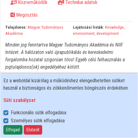
Közreműködők
Technikai adatok
Közreműködők
Megosztás
Tulajdonos:
Magyar Tudományos
Lejátszási listák:
Knowledge,
Akadémia
environment, development
Minden jog fenntartva Magyar Tudományos Akadémia és NIIF
Intézet. A hálózaton való újrapublikálás és kereskedelmi
forgalomba hozatal szigorúan tilos! Egyéb célú felhasználás a
jogtulajdonos(ok) engedélyéhez kötött.
Ez a weboldal kizárólag a működéshez elengedhetetlen sütiket
használ a biztonságos és zökkenőmentes böngészés érdekében.
Süti szabályzat
Funkcionális sütik elfogadása
Személyes sütik elfogadása
Felhasználói szabályzat
Adatkezelési tájékoztató
Elfogad
Elutasít
Süti szabályzat