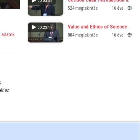
00:03:52
hatásainak újratáplálás során
524 megtekintés
16 éve
észlelt szétválása hátterében
álló mechanizmusok feltárása
Value and Ethics of Science
00:23:17
 adatok
884 megtekintés
16 éve
s
yéhez