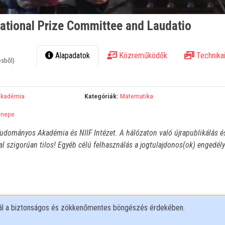
national Prize Committee and Laudatio
Alapadatok
Közreműködők
Technikai
ésből)
Akadémia
Kategóriák:
Matematika
nnepe
udományos Akadémia és NIIF Intézet. A hálózaton való újrapublikálás é
l szigorúan tilos! Egyéb célú felhasználás a jogtulajdonos(ok) engedél
nál a biztonságos és zökkenőmentes böngészés érdekében.