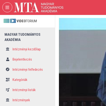
Fejléc kihagyása
Menü kihagyása
Tartalom kihagyása
VIDEO
TORIUM
MAGYAR TUDOMÁNYOS
AKADÉMIA
Intézményi kezdőlap
Bejelentkezés
Intézményi felfedezés
Kategóriák
Intézményi listák
Intézmények