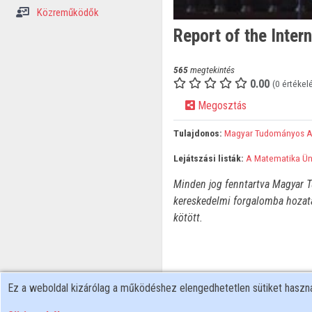
Közreműködők
Report of the Inter
565
megtekintés
0.00
(0 értékel
Megosztás
Tulajdonos:
Magyar Tudományos 
Lejátszási listák:
A Matematika Ü
Minden jog fenntartva Magyar T
kereskedelmi forgalomba hozata
kötött.
Ez a weboldal kizárólag a működéshez elengedhetetlen sütiket hasz