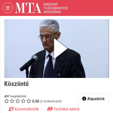
Fejléc kihagyása
Menü kihagyása
Tartalom kihagyása
VIDEO
TORIUM
MAGYAR
TUDOMÁNYOS
AKADÉMIA
Intézményi kezdőlap
Bejelentkezés
Intézményi felfedezés
Köszöntő
Kategóriák
407
megtekintés
Alapadatok
0.00
Intézményi listák
(0 értékelésből)
Közreműködők
Technikai adatok
Intézmények