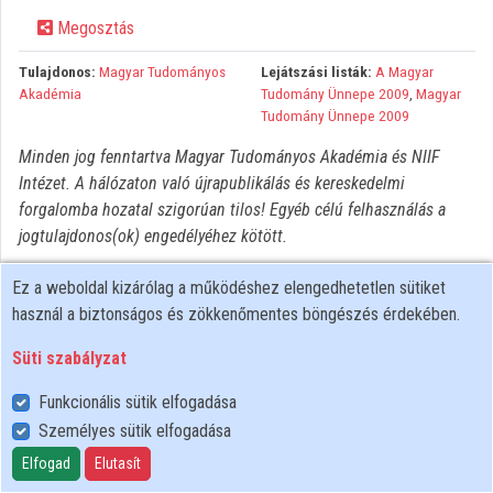
Megosztás
Közreműködők
Tulajdonos:
Magyar Tudományos
Lejátszási listák:
A Magyar
Akadémia
Tudomány Ünnepe 2009
,
Magyar
Tudomány Ünnepe 2009
Minden jog fenntartva Magyar Tudományos Akadémia és NIIF
Intézet. A hálózaton való újrapublikálás és kereskedelmi
forgalomba hozatal szigorúan tilos! Egyéb célú felhasználás a
jogtulajdonos(ok) engedélyéhez kötött.
Ez a weboldal kizárólag a működéshez elengedhetetlen sütiket
használ a biztonságos és zökkenőmentes böngészés érdekében.
Süti szabályzat
Funkcionális sütik elfogadása
Személyes sütik elfogadása
Felhasználói szabályzat
Adatkezelési tájékoztató
Elfogad
Elutasít
Süti szabályzat