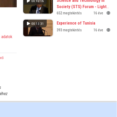
Science and Technology in
00:10:16
Society (STS) Forum - Lights
and Shadows of Science and
652 megtekintés
16 éve
Technology
Experience of Tunisia
00:13:31
393 megtekintés
16 éve
 adatok
ntő
s
yéhez