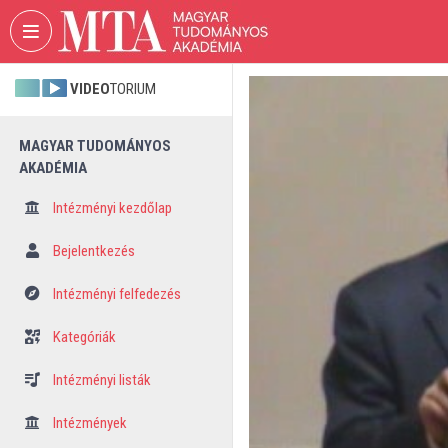
Fejléc kihagyása
Menü kihagyása
Tartalom kihagyása
VIDEO
TORIUM
MAGYAR TUDOMÁNYOS
AKADÉMIA
Intézményi kezdőlap
Bejelentkezés
Intézményi felfedezés
Kategóriák
Intézményi listák
Intézmények