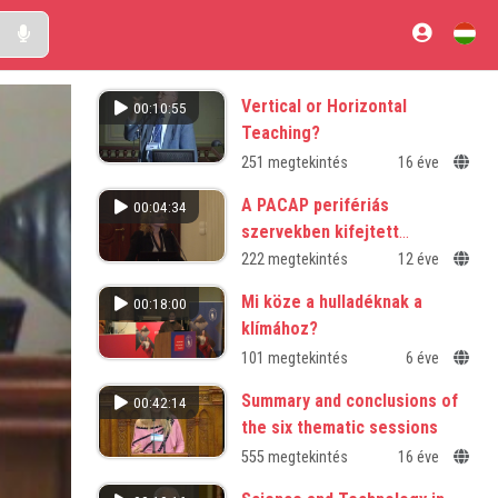
Vertical or Horizontal
00:10:55
Teaching?
251 megtekintés
16 éve
A PACAP perifériás
00:04:34
szervekben kifejtett
protektív és trofikus
222 megtekintés
12 éve
szerepének vizsgálata
Mi köze a hulladéknak a
00:18:00
klímához?
101 megtekintés
6 éve
Summary and conclusions of
00:42:14
the six thematic sessions
555 megtekintés
16 éve