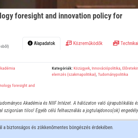
ogy foresight and innovation policy for
Alapadatok
Közreműködők
Technikai
ésből)
Akadémia
Kategóriák:
Közügyek
,
Innovációpolitika
,
Előreteki
elemzés (szakmapolitikai)
,
Tudománypolitika
nology foresight and
udományos Akadémia és NIIF Intézet. A hálózaton való újrapublikálás é
l szigorúan tilos! Egyéb célú felhasználás a jogtulajdonos(ok) engedél
nál a biztonságos és zökkenőmentes böngészés érdekében.